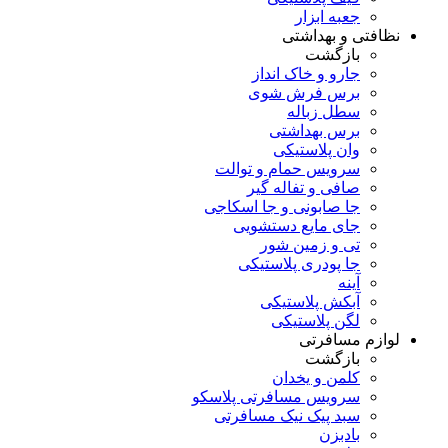
جعبه ابزار
نظافتی و بهداشتی
بازگشت
جارو و خاک انداز
برس فرش شوی
سطل زباله
برس بهداشتی
وان پلاستیکی
سرویس حمام و توالت
صافی و تفاله گیر
جا صابونی و جا اسکاجی
جای مایع دستشویی
تی و زمین شور
جا پودری پلاستیکی
آینه
آبکش پلاستیکی
لگن پلاستیکی
لوازم مسافرتی
بازگشت
کلمن و یخدان
سرویس مسافرتی پلاسکو
سبد پیک نیک مسافرتی
بادبزن