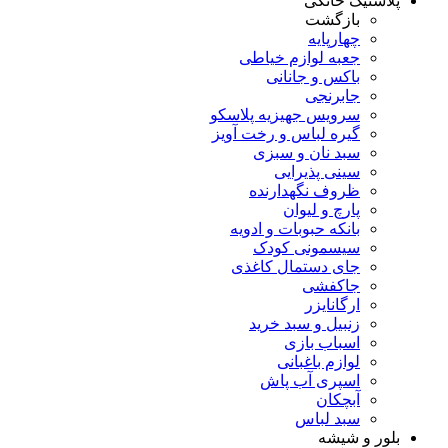
پلاستیک خانگی
بازگشت
چهارپایه
جعبه لوازم خیاطی
باکس و جانانی
جابرنجی
سرویس جهیزیه پلاسکو
گیره لباس و رخت آویز
سبد نان و سبزی
سینی پذیرایی
ظروف نگهدارنده
پارچ و لیوان
بانکه حبوبات و ادویه
سیسمونی کودک
جای دستمال کاغذی
جاکفشی
ارگانایزر
زنبیل و سبد خرید
اسباب بازی
لوازم باغبانی
اسپری آب پاش
آبچکان
سبد لباس
بلور و شیشه