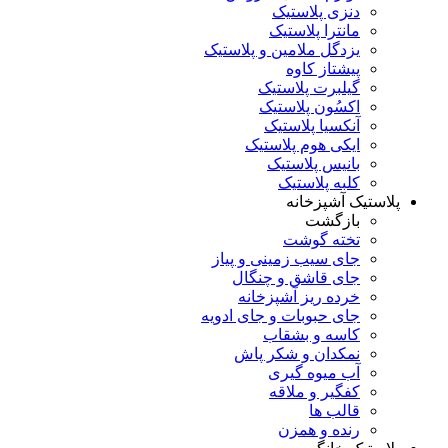
دنزی پلاستیک
مانترا پلاستیک
یزدگل ملامین و پلاستیک
پیشتاز کاوه
گیلبرت پلاستیک
اکسُون پلاستیک
آنکسیا پلاستیک
ایکی هوم پلاستیک
بانیس پلاستیک
کلبه پلاستیک
پلاستیک آشپزخانه
بازگشت
تخته گوشت
جای سیب زمینی و پیاز
جای قاشق و چنگال
خرده ریز آشپزخانه
جای حبوبات و جای ادویه
کاسه و بشقاب
نمکدان و شکر پاش
آب میوه گیری
کفگیر و ملاقه
قالب ها
رنده و همزن