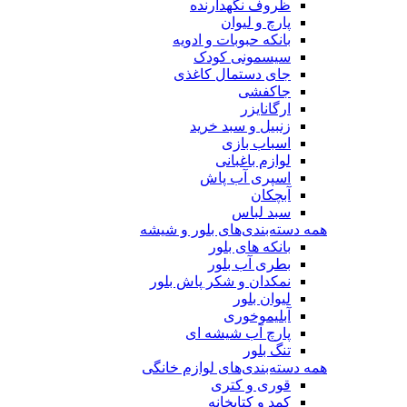
ظروف نگهدارنده
پارچ و لیوان
بانکه حبوبات و ادویه
سیسمونی کودک
جای دستمال کاغذی
جاکفشی
ارگانایزر
زنبیل و سبد خرید
اسباب بازی
لوازم باغبانی
اسپری آب پاش
آبچکان
سبد لباس
همه دسته‌بندی‌های بلور و شیشه
بانکه های بلور
بطری آب بلور
نمکدان و شکر پاش بلور
لیوان بلور
آبلیموخوری
پارچ آب شیشه ای
تنگ بلور
همه دسته‌بندی‌های لوازم خانگی
قوری و کتری
کمد و کتابخانه