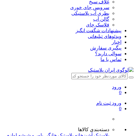
غلاف سیخ
سرویس چای خوری
بطری آب پلاستیکی
گالن آب
فلاسک چای
پیشنهادات شگفت انگیز
ویدئوهای تبلیغاتی
اخبار
پیگیری سفارش
سوالی دارید؟
تماس با ما
ورود
0
ورود
ثبت نام
0
دسته‌بندی کالاها
پلاستیک آشپزخانه
پلاستیک خانگی
بلور و شیشه
لوازم