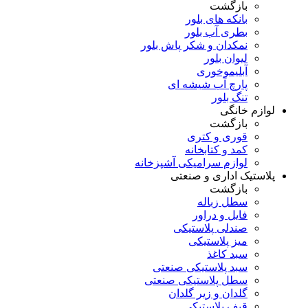
بازگشت
بانکه های بلور
بطری آب بلور
نمکدان و شکر پاش بلور
لیوان بلور
آبلیموخوری
پارچ آب شیشه ای
تنگ بلور
لوازم خانگی
بازگشت
قوری و کتری
کمد و کتابخانه
لوازم سرامیکی آشپزخانه
پلاستیک اداری و صنعتی
بازگشت
سطل زباله
فایل و دراور
صندلی پلاستیکی
میز پلاستیکی
سبد کاغذ
سبد پلاستیکی صنعتی
سطل پلاستیکی صنعتی
گلدان و زیر گلدان
قیف پلاستیکی