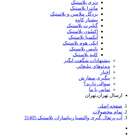
دنزی پلاستیک
مانترا پلاستیک
یزدگل ملامین و پلاستیک
پیشتاز کاوه
گیلبرت پلاستیک
اکسُون پلاستیک
آنکسیا پلاستیک
ایکی هوم پلاستیک
بانیس پلاستیک
کلبه پلاستیک
پیشنهادات شگفت انگیز
ویدئوهای تبلیغاتی
اخبار
پیگیری سفارش
سوالی دارید؟
تماس با ما
ارسال تهران,تهران
صفحه اصلی
تمام محصولات
آب پرتقال گیری والنسیا زیباسازان پلاستیک 31405