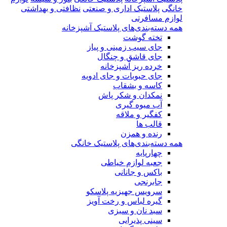
خانگی
پلاستیک اداری و صنعتی
نظافتی و بهداشتی
لوازم مسافرتی
همه دسته‌بندی‌های پلاستیک آشپزخانه
تخته گوشت
جای سیب زمینی و پیاز
جای قاشق و چنگال
خرده ریز آشپزخانه
جای حبوبات و جای ادویه
کاسه و بشقاب
نمکدان و شکر پاش
آب میوه گیری
کفگیر و ملاقه
قالب ها
رنده و همزن
همه دسته‌بندی‌های پلاستیک خانگی
چهارپایه
جعبه لوازم خیاطی
باکس و جانانی
جابرنجی
سرویس جهیزیه پلاسکو
گیره لباس و رخت آویز
سبد نان و سبزی
سینی پذیرایی