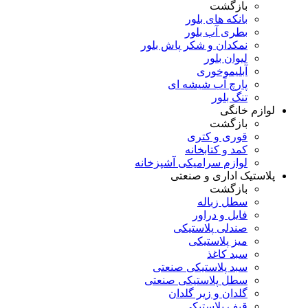
بازگشت
بانکه های بلور
بطری آب بلور
نمکدان و شکر پاش بلور
لیوان بلور
آبلیموخوری
پارچ آب شیشه ای
تنگ بلور
لوازم خانگی
بازگشت
قوری و کتری
کمد و کتابخانه
لوازم سرامیکی آشپزخانه
پلاستیک اداری و صنعتی
بازگشت
سطل زباله
فایل و دراور
صندلی پلاستیکی
میز پلاستیکی
سبد کاغذ
سبد پلاستیکی صنعتی
سطل پلاستیکی صنعتی
گلدان و زیر گلدان
قیف پلاستیکی