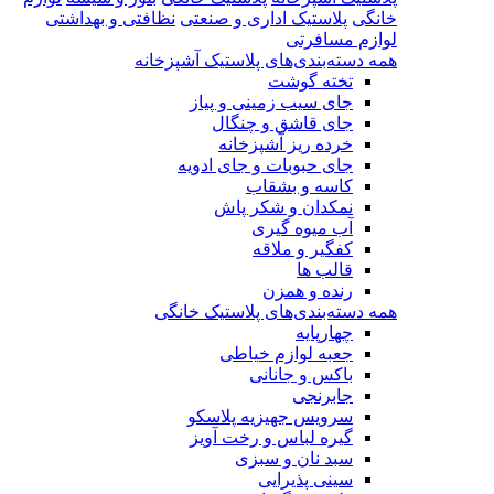
خانگی
پلاستیک اداری و صنعتی
نظافتی و بهداشتی
لوازم مسافرتی
همه دسته‌بندی‌های پلاستیک آشپزخانه
تخته گوشت
جای سیب زمینی و پیاز
جای قاشق و چنگال
خرده ریز آشپزخانه
جای حبوبات و جای ادویه
کاسه و بشقاب
نمکدان و شکر پاش
آب میوه گیری
کفگیر و ملاقه
قالب ها
رنده و همزن
همه دسته‌بندی‌های پلاستیک خانگی
چهارپایه
جعبه لوازم خیاطی
باکس و جانانی
جابرنجی
سرویس جهیزیه پلاسکو
گیره لباس و رخت آویز
سبد نان و سبزی
سینی پذیرایی