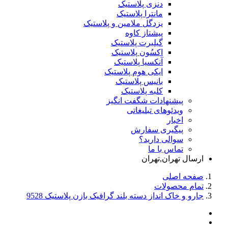
دنزی پلاستیک
مانترا پلاستیک
یزدگل ملامین و پلاستیک
پیشتاز کاوه
گیلبرت پلاستیک
اکسُون پلاستیک
آنکسیا پلاستیک
ایکی هوم پلاستیک
بانیس پلاستیک
کلبه پلاستیک
پیشنهادات شگفت انگیز
ویدئوهای تبلیغاتی
اخبار
پیگیری سفارش
سوالی دارید؟
تماس با ما
ارسال تهران,تهران
صفحه اصلی
تمام محصولات
جارو و خاک انداز دسته بلند گرافیک بازن پلاستیک 9528