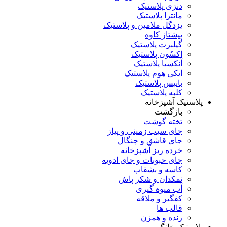
دنزی پلاستیک
مانترا پلاستیک
یزدگل ملامین و پلاستیک
پیشتاز کاوه
گیلبرت پلاستیک
اکسُون پلاستیک
آنکسیا پلاستیک
ایکی هوم پلاستیک
بانیس پلاستیک
کلبه پلاستیک
پلاستیک آشپزخانه
بازگشت
تخته گوشت
جای سیب زمینی و پیاز
جای قاشق و چنگال
خرده ریز آشپزخانه
جای حبوبات و جای ادویه
کاسه و بشقاب
نمکدان و شکر پاش
آب میوه گیری
کفگیر و ملاقه
قالب ها
رنده و همزن