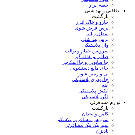
جعبه ابزار
نظافتی و بهداشتی
بازگشت
جارو و خاک انداز
برس فرش شوی
سطل زباله
برس بهداشتی
وان پلاستیکی
سرویس حمام و توالت
صافی و تفاله گیر
جا صابونی و جا اسکاجی
جای مایع دستشویی
تی و زمین شور
جا پودری پلاستیکی
آینه
آبکش پلاستیکی
لگن پلاستیکی
لوازم مسافرتی
بازگشت
کلمن و یخدان
سرویس مسافرتی پلاسکو
سبد پیک نیک مسافرتی
بادبزن