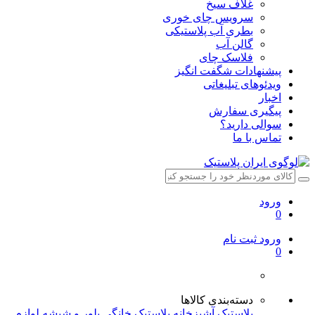
غلاف سیخ
سرویس چای خوری
بطری آب پلاستیکی
گالن آب
فلاسک چای
پیشنهادات شگفت انگیز
ویدئوهای تبلیغاتی
اخبار
پیگیری سفارش
سوالی دارید؟
تماس با ما
ورود
0
ورود
ثبت نام
0
دسته‌بندی کالاها
پلاستیک آشپزخانه
پلاستیک خانگی
بلور و شیشه
لوازم