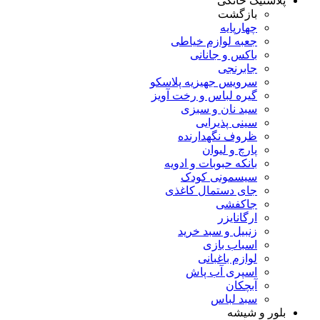
پلاستیک خانگی
بازگشت
چهارپایه
جعبه لوازم خیاطی
باکس و جانانی
جابرنجی
سرویس جهیزیه پلاسکو
گیره لباس و رخت آویز
سبد نان و سبزی
سینی پذیرایی
ظروف نگهدارنده
پارچ و لیوان
بانکه حبوبات و ادویه
سیسمونی کودک
جای دستمال کاغذی
جاکفشی
ارگانایزر
زنبیل و سبد خرید
اسباب بازی
لوازم باغبانی
اسپری آب پاش
آبچکان
سبد لباس
بلور و شیشه