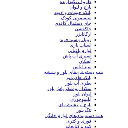
ظروف نگهدارنده
پارچ و لیوان
بانکه حبوبات و ادویه
سیسمونی کودک
جای دستمال کاغذی
جاکفشی
ارگانایزر
زنبیل و سبد خرید
اسباب بازی
لوازم باغبانی
اسپری آب پاش
آبچکان
سبد لباس
همه دسته‌بندی‌های بلور و شیشه
بانکه های بلور
بطری آب بلور
نمکدان و شکر پاش بلور
لیوان بلور
آبلیموخوری
پارچ آب شیشه ای
تنگ بلور
همه دسته‌بندی‌های لوازم خانگی
قوری و کتری
کمد و کتابخانه