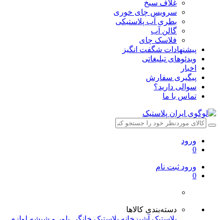
غلاف سیخ
سرویس چای خوری
بطری آب پلاستیکی
گالن آب
فلاسک چای
پیشنهادات شگفت انگیز
ویدئوهای تبلیغاتی
اخبار
پیگیری سفارش
سوالی دارید؟
تماس با ما
ورود
0
ورود
ثبت نام
0
دسته‌بندی کالاها
پلاستیک آشپزخانه
پلاستیک خانگی
بلور و شیشه
لوازم