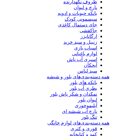
ظروف نگهدارنده
پارچ و لیوان
بانکه حبوبات و ادویه
سیسمونی کودک
جای دستمال کاغذی
جاکفشی
ارگانایزر
زنبیل و سبد خرید
اسباب بازی
لوازم باغبانی
اسپری آب پاش
آبچکان
سبد لباس
همه دسته‌بندی‌های بلور و شیشه
بانکه های بلور
بطری آب بلور
نمکدان و شکر پاش بلور
لیوان بلور
آبلیموخوری
پارچ آب شیشه ای
تنگ بلور
همه دسته‌بندی‌های لوازم خانگی
قوری و کتری
کمد و کتابخانه