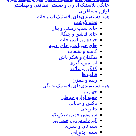
خانگی
پلاستیک اداری و صنعتی
نظافتی و بهداشتی
لوازم مسافرتی
همه دسته‌بندی‌های پلاستیک آشپزخانه
تخته گوشت
جای سیب زمینی و پیاز
جای قاشق و چنگال
خرده ریز آشپزخانه
جای حبوبات و جای ادویه
کاسه و بشقاب
نمکدان و شکر پاش
آب میوه گیری
کفگیر و ملاقه
قالب ها
رنده و همزن
همه دسته‌بندی‌های پلاستیک خانگی
چهارپایه
جعبه لوازم خیاطی
باکس و جانانی
جابرنجی
سرویس جهیزیه پلاسکو
گیره لباس و رخت آویز
سبد نان و سبزی
سینی پذیرایی