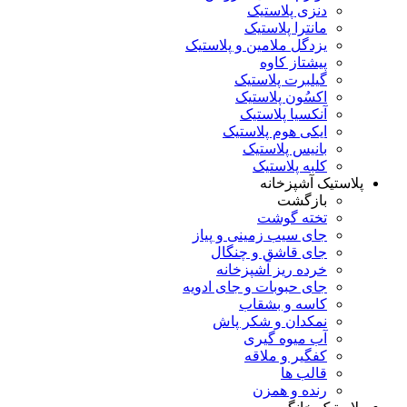
دنزی پلاستیک
مانترا پلاستیک
یزدگل ملامین و پلاستیک
پیشتاز کاوه
گیلبرت پلاستیک
اکسُون پلاستیک
آنکسیا پلاستیک
ایکی هوم پلاستیک
بانیس پلاستیک
کلبه پلاستیک
پلاستیک آشپزخانه
بازگشت
تخته گوشت
جای سیب زمینی و پیاز
جای قاشق و چنگال
خرده ریز آشپزخانه
جای حبوبات و جای ادویه
کاسه و بشقاب
نمکدان و شکر پاش
آب میوه گیری
کفگیر و ملاقه
قالب ها
رنده و همزن