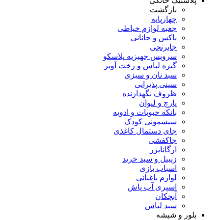
پلاستیک خانگی
بازگشت
چهارپایه
جعبه لوازم خیاطی
باکس و جانانی
جابرنجی
سرویس جهیزیه پلاسکو
گیره لباس و رخت آویز
سبد نان و سبزی
سینی پذیرایی
ظروف نگهدارنده
پارچ و لیوان
بانکه حبوبات و ادویه
سیسمونی کودک
جای دستمال کاغذی
جاکفشی
ارگانایزر
زنبیل و سبد خرید
اسباب بازی
لوازم باغبانی
اسپری آب پاش
آبچکان
سبد لباس
بلور و شیشه