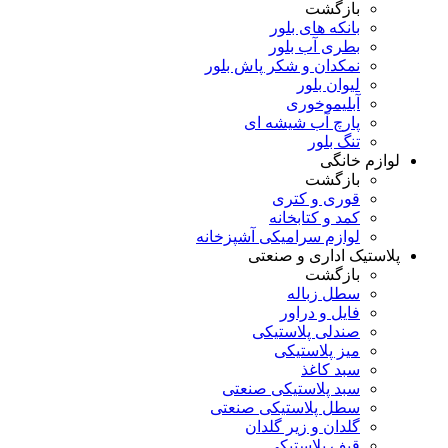
بازگشت
بانکه های بلور
بطری آب بلور
نمکدان و شکر پاش بلور
لیوان بلور
آبلیموخوری
پارچ آب شیشه ای
تنگ بلور
لوازم خانگی
بازگشت
قوری و کتری
کمد و کتابخانه
لوازم سرامیکی آشپزخانه
پلاستیک اداری و صنعتی
بازگشت
سطل زباله
فایل و دراور
صندلی پلاستیکی
میز پلاستیکی
سبد کاغذ
سبد پلاستیکی صنعتی
سطل پلاستیکی صنعتی
گلدان و زیر گلدان
قیف پلاستیکی