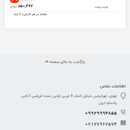
850,497
تومان
قیمت واحد
6
تعداد در هر کارتن:
عدد
بازگشت به بالای صفحه
اطلاعات تماس
تهران، تهرانپارس خیابان اتحاد 8 غربـی اولین عمده فروشی آنلاین
پلاسکو ایران
09929994855
02177962574