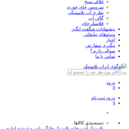
غلاف سیخ
سرویس چای خوری
بطری آب پلاستیکی
گالن آب
فلاسک چای
پیشنهادات شگفت انگیز
ویدئوهای تبلیغاتی
اخبار
پیگیری سفارش
سوالی دارید؟
تماس با ما
ورود
0
ورود
ثبت نام
0
دسته‌بندی کالاها
پلاستیک آشپزخانه
پلاستیک خانگی
بلور و شیشه
لوازم