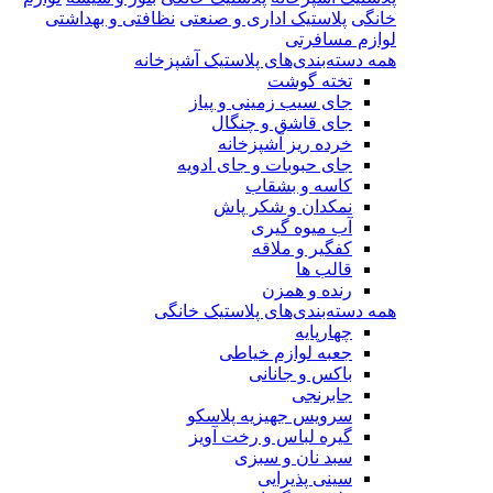
خانگی
پلاستیک اداری و صنعتی
نظافتی و بهداشتی
لوازم مسافرتی
همه دسته‌بندی‌های پلاستیک آشپزخانه
تخته گوشت
جای سیب زمینی و پیاز
جای قاشق و چنگال
خرده ریز آشپزخانه
جای حبوبات و جای ادویه
کاسه و بشقاب
نمکدان و شکر پاش
آب میوه گیری
کفگیر و ملاقه
قالب ها
رنده و همزن
همه دسته‌بندی‌های پلاستیک خانگی
چهارپایه
جعبه لوازم خیاطی
باکس و جانانی
جابرنجی
سرویس جهیزیه پلاسکو
گیره لباس و رخت آویز
سبد نان و سبزی
سینی پذیرایی