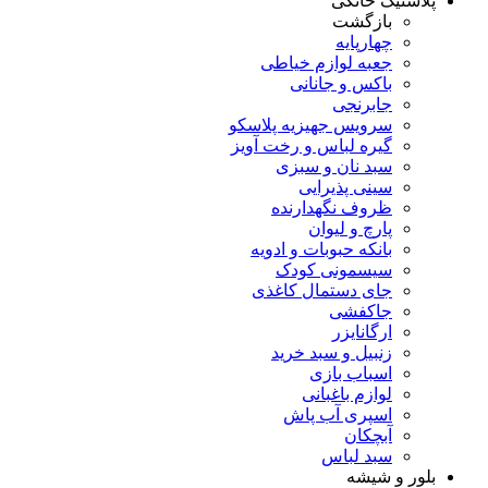
پلاستیک خانگی
بازگشت
چهارپایه
جعبه لوازم خیاطی
باکس و جانانی
جابرنجی
سرویس جهیزیه پلاسکو
گیره لباس و رخت آویز
سبد نان و سبزی
سینی پذیرایی
ظروف نگهدارنده
پارچ و لیوان
بانکه حبوبات و ادویه
سیسمونی کودک
جای دستمال کاغذی
جاکفشی
ارگانایزر
زنبیل و سبد خرید
اسباب بازی
لوازم باغبانی
اسپری آب پاش
آبچکان
سبد لباس
بلور و شیشه