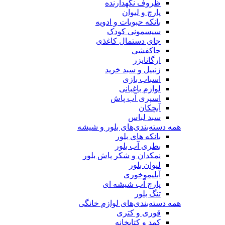
ظروف نگهدارنده
پارچ و لیوان
بانکه حبوبات و ادویه
سیسمونی کودک
جای دستمال کاغذی
جاکفشی
ارگانایزر
زنبیل و سبد خرید
اسباب بازی
لوازم باغبانی
اسپری آب پاش
آبچکان
سبد لباس
همه دسته‌بندی‌های بلور و شیشه
بانکه های بلور
بطری آب بلور
نمکدان و شکر پاش بلور
لیوان بلور
آبلیموخوری
پارچ آب شیشه ای
تنگ بلور
همه دسته‌بندی‌های لوازم خانگی
قوری و کتری
کمد و کتابخانه