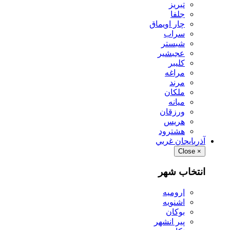
تبريز
جلفا
چار اويماق
سراب
شبستر
عجبشير
كليبر
مراغه
مرند
ملكان
ميانه
ورزقان
هريس
هشترود
آذربايجان غربي
Close
×
انتخاب شهر
اروميه
اشنويه
بوكان
پير انشهر