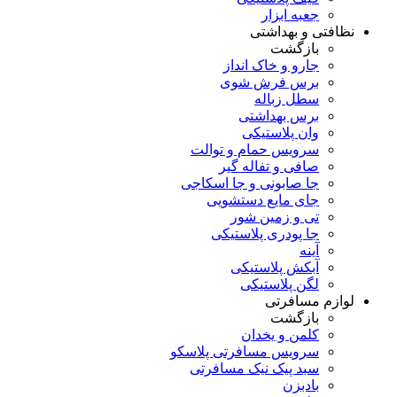
جعبه ابزار
نظافتی و بهداشتی
بازگشت
جارو و خاک انداز
برس فرش شوی
سطل زباله
برس بهداشتی
وان پلاستیکی
سرویس حمام و توالت
صافی و تفاله گیر
جا صابونی و جا اسکاجی
جای مایع دستشویی
تی و زمین شور
جا پودری پلاستیکی
آینه
آبکش پلاستیکی
لگن پلاستیکی
لوازم مسافرتی
بازگشت
کلمن و یخدان
سرویس مسافرتی پلاسکو
سبد پیک نیک مسافرتی
بادبزن