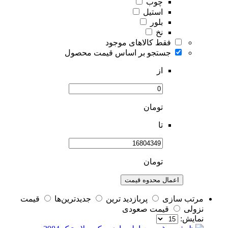
چوب
استیل
بلور
نخ
فقط کالاهای موجود
جستجو بر اساس قیمت محصول
از
تومان
تا
تومان
اعمال محدوه قیمت
مرتب سازی
پربازديد ترين
جديدترين‌ها
قيمت
نزولی
قيمت صعودی
نمايش: