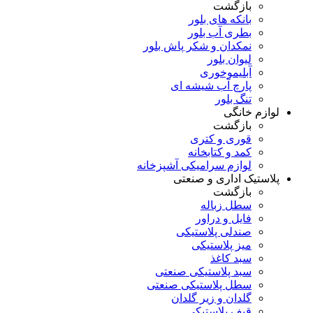
بازگشت
بانکه های بلور
بطری آب بلور
نمکدان و شکر پاش بلور
لیوان بلور
آبلیموخوری
پارچ آب شیشه ای
تنگ بلور
لوازم خانگی
بازگشت
قوری و کتری
کمد و کتابخانه
لوازم سرامیکی آشپزخانه
پلاستیک اداری و صنعتی
بازگشت
سطل زباله
فایل و دراور
صندلی پلاستیکی
میز پلاستیکی
سبد کاغذ
سبد پلاستیکی صنعتی
سطل پلاستیکی صنعتی
گلدان و زیر گلدان
قیف پلاستیکی