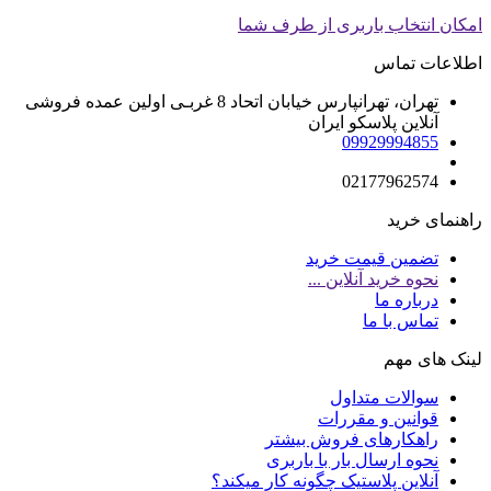
امکان انتخاب باربری از طرف شما
اطلاعات تماس
تهران، تهرانپارس خیابان اتحاد 8 غربـی اولین عمده فروشی
آنلاین پلاسکو ایران
09929994855
02177962574
راهنمای خرید
تضمین قیمت خرید
نحوه خرید آنلاین ...
درباره ما
تماس با ما
لینک های مهم
سوالات متداول
قوانین و مقررات
راهکارهای فروش بیشتر
نحوه ارسال بار با باربری
آنلاین پلاستیک چگونه کار میکند؟