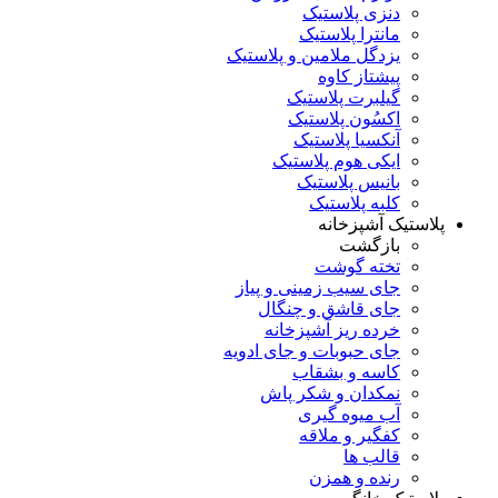
دنزی پلاستیک
مانترا پلاستیک
یزدگل ملامین و پلاستیک
پیشتاز کاوه
گیلبرت پلاستیک
اکسُون پلاستیک
آنکسیا پلاستیک
ایکی هوم پلاستیک
بانیس پلاستیک
کلبه پلاستیک
پلاستیک آشپزخانه
بازگشت
تخته گوشت
جای سیب زمینی و پیاز
جای قاشق و چنگال
خرده ریز آشپزخانه
جای حبوبات و جای ادویه
کاسه و بشقاب
نمکدان و شکر پاش
آب میوه گیری
کفگیر و ملاقه
قالب ها
رنده و همزن