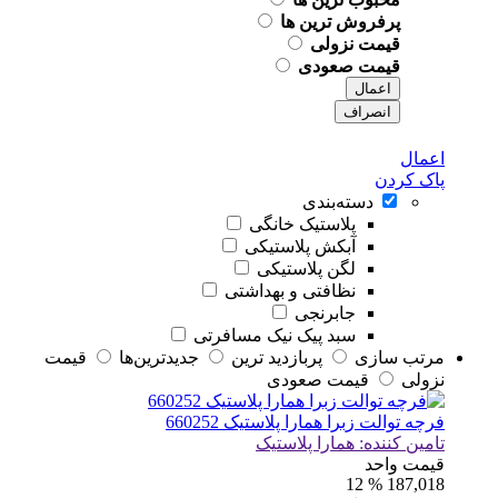
پرفروش ترین ها
قیمت نزولی
قیمت صعودی
اعمال
انصراف
اعمال
پاک کردن
دسته‌بندی
پلاستیک خانگی
آبکش پلاستیکی
لگن پلاستیکی
نظافتی و بهداشتی
جابرنجی
سبد پیک نیک مسافرتی
مرتب سازی
پربازديد ترين
جديدترين‌ها
قيمت
نزولی
قيمت صعودی
فرچه توالت زبرا همارا پلاستیک 660252
تامین کننده:
همارا پلاستیک
قیمت واحد
% 12
187,018