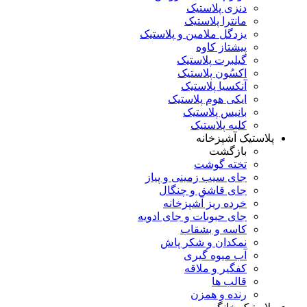
دنزی پلاستیک
مانترا پلاستیک
یزدگل ملامین و پلاستیک
پیشتاز کاوه
گیلبرت پلاستیک
اکسُون پلاستیک
آنکسیا پلاستیک
ایکی هوم پلاستیک
بانیس پلاستیک
کلبه پلاستیک
پلاستیک آشپزخانه
بازگشت
تخته گوشت
جای سیب زمینی و پیاز
جای قاشق و چنگال
خرده ریز آشپزخانه
جای حبوبات و جای ادویه
کاسه و بشقاب
نمکدان و شکر پاش
آب میوه گیری
کفگیر و ملاقه
قالب ها
رنده و همزن