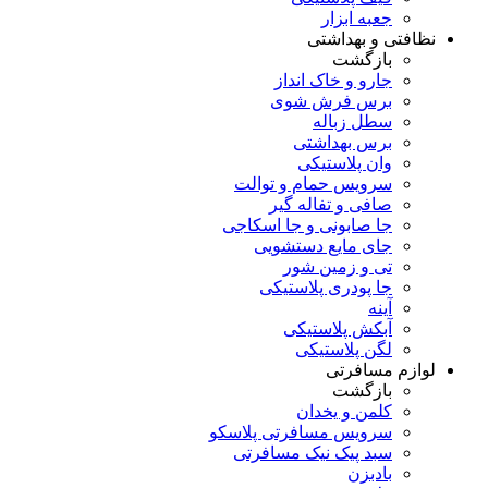
جعبه ابزار
نظافتی و بهداشتی
بازگشت
جارو و خاک انداز
برس فرش شوی
سطل زباله
برس بهداشتی
وان پلاستیکی
سرویس حمام و توالت
صافی و تفاله گیر
جا صابونی و جا اسکاجی
جای مایع دستشویی
تی و زمین شور
جا پودری پلاستیکی
آینه
آبکش پلاستیکی
لگن پلاستیکی
لوازم مسافرتی
بازگشت
کلمن و یخدان
سرویس مسافرتی پلاسکو
سبد پیک نیک مسافرتی
بادبزن