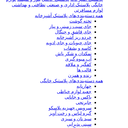
خانگی
پلاستیک اداری و صنعتی
نظافتی و بهداشتی
لوازم مسافرتی
همه دسته‌بندی‌های پلاستیک آشپزخانه
تخته گوشت
جای سیب زمینی و پیاز
جای قاشق و چنگال
خرده ریز آشپزخانه
جای حبوبات و جای ادویه
کاسه و بشقاب
نمکدان و شکر پاش
آب میوه گیری
کفگیر و ملاقه
قالب ها
رنده و همزن
همه دسته‌بندی‌های پلاستیک خانگی
چهارپایه
جعبه لوازم خیاطی
باکس و جانانی
جابرنجی
سرویس جهیزیه پلاسکو
گیره لباس و رخت آویز
سبد نان و سبزی
سینی پذیرایی