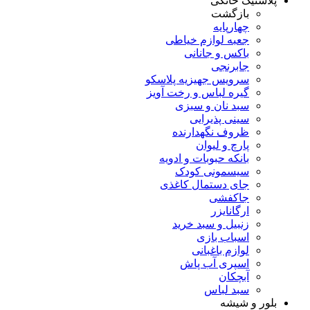
پلاستیک خانگی
بازگشت
چهارپایه
جعبه لوازم خیاطی
باکس و جانانی
جابرنجی
سرویس جهیزیه پلاسکو
گیره لباس و رخت آویز
سبد نان و سبزی
سینی پذیرایی
ظروف نگهدارنده
پارچ و لیوان
بانکه حبوبات و ادویه
سیسمونی کودک
جای دستمال کاغذی
جاکفشی
ارگانایزر
زنبیل و سبد خرید
اسباب بازی
لوازم باغبانی
اسپری آب پاش
آبچکان
سبد لباس
بلور و شیشه