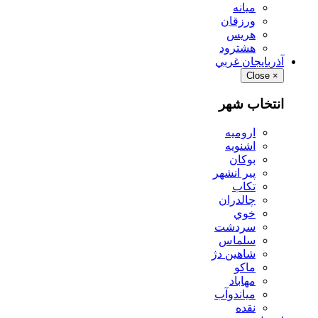
ميانه
ورزقان
هريس
هشترود
آذربايجان غربي
Close
×
انتخاب شهر
اروميه
اشنويه
بوكان
پير انشهر
تكاب
چالدران
خوي
سردشت
سلماس
شاهين دژ
ماكو
مهاباد
مياندوآب
نقده