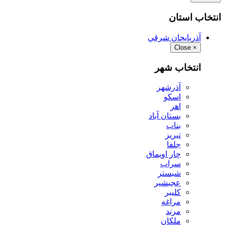
انتخاب استان
آذربايجان شرقي
Close
×
انتخاب شهر
آذرشهر
اسكو
اهر
بستان آباد
بناب
تبريز
جلفا
چار اويماق
سراب
شبستر
عجبشير
كليبر
مراغه
مرند
ملكان