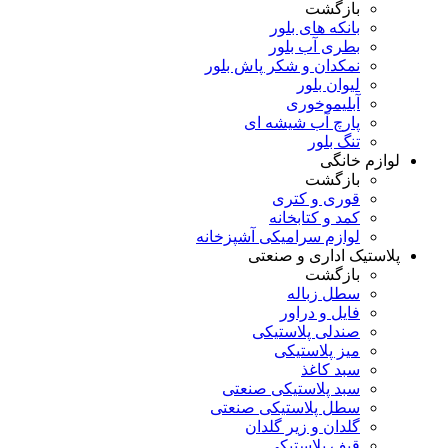
بازگشت
بانکه های بلور
بطری آب بلور
نمکدان و شکر پاش بلور
لیوان بلور
آبلیموخوری
پارچ آب شیشه ای
تنگ بلور
لوازم خانگی
بازگشت
قوری و کتری
کمد و کتابخانه
لوازم سرامیکی آشپزخانه
پلاستیک اداری و صنعتی
بازگشت
سطل زباله
فایل و دراور
صندلی پلاستیکی
میز پلاستیکی
سبد کاغذ
سبد پلاستیکی صنعتی
سطل پلاستیکی صنعتی
گلدان و زیر گلدان
قیف پلاستیکی