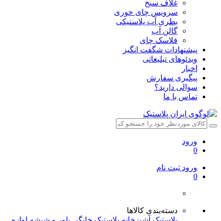
غلاف سیخ
سرویس چای خوری
بطری آب پلاستیکی
گالن آب
فلاسک چای
پیشنهادات شگفت انگیز
ویدئوهای تبلیغاتی
اخبار
پیگیری سفارش
سوالی دارید؟
تماس با ما
ورود
0
ورود
ثبت نام
0
دسته‌بندی کالاها
پلاستیک آشپزخانه
پلاستیک خانگی
بلور و شیشه
لوازم