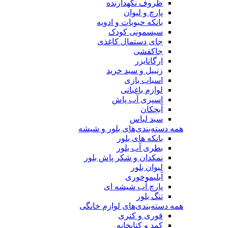
ظروف نگهدارنده
پارچ و لیوان
بانکه حبوبات و ادویه
سیسمونی کودک
جای دستمال کاغذی
جاکفشی
ارگانایزر
زنبیل و سبد خرید
اسباب بازی
لوازم باغبانی
اسپری آب پاش
آبچکان
سبد لباس
همه دسته‌بندی‌های بلور و شیشه
بانکه های بلور
بطری آب بلور
نمکدان و شکر پاش بلور
لیوان بلور
آبلیموخوری
پارچ آب شیشه ای
تنگ بلور
همه دسته‌بندی‌های لوازم خانگی
قوری و کتری
کمد و کتابخانه