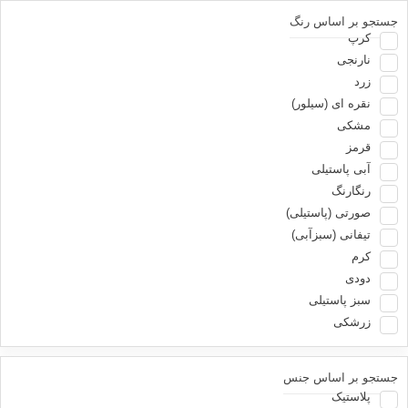
طرح چوب
جستجو بر اساس رنگ
کرپ
نارنجی
زرد
نقره ای (سیلور)
ورود
0
مشکی
ورود
ثبت نام
0
قرمز
آبی پاستیلی
ارسال تهران,تهران
رنگارنگ
صورتی (پاستیلی)
مرتب سازی
تیفانی (سبزآبی)
مرتب سازی
کرم
پر بازدید ترین ها
دودی
جدید ترین ها
سبز پاستیلی
محبوب ترین ها
زرشکی
پرفروش ترین ها
قیمت نزولی
قیمت صعودی
جستجو بر اساس جنس
اعمال
پلاستیک