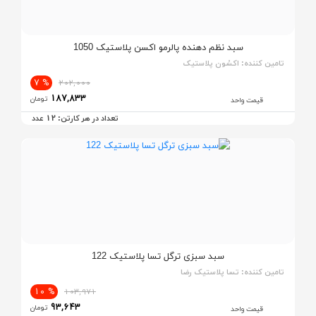
سبد نظم دهنده پالرمو اکسن پلاستیک 1050
تامین کننده:
اکسُون پلاستیک
% 7
202,000
187,833
تومان
قیمت واحد
12
تعداد در هر کارتن:
عدد
سبد سبزی ترگل تسا پلاستیک 122
تامین کننده:
تسا پلاستیک رضا
% 10
103,971
93,643
تومان
قیمت واحد