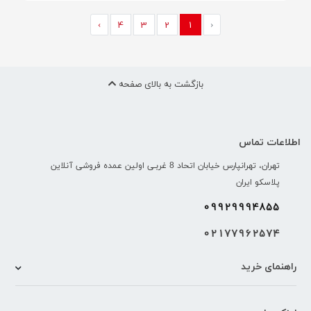
›
4
3
2
1
‹
بازگشت به بالای صفحه
اطلاعات تماس
تهران، تهرانپارس خیابان اتحاد 8 غربـی اولین عمده فروشی آنلاین
پلاسکو ایران
09929994855
02177962574
راهنمای خرید