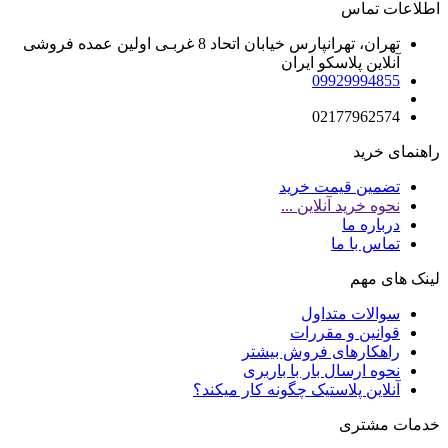
اطلاعات تماس
تهران، تهرانپارس خیابان اتحاد 8 غربـی اولین عمده فروشی
آنلاین پلاسکو ایران
09929994855
02177962574
راهنمای خرید
تضمین قیمت خرید
نحوه خرید آنلاین ...
درباره ما
تماس با ما
لینک های مهم
سوالات متداول
قوانین و مقررات
راهکارهای فروش بیشتر
نحوه ارسال بار با باربری
آنلاین پلاستیک چگونه کار میکند؟
خدمات مشتری