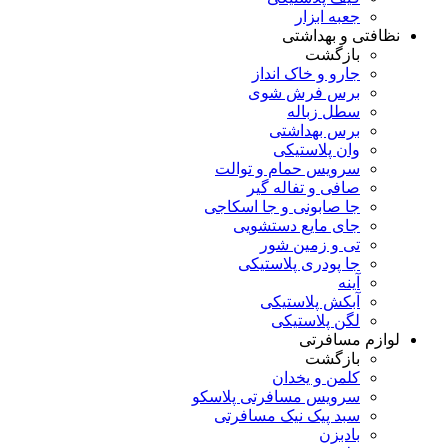
جعبه ابزار
نظافتی و بهداشتی
بازگشت
جارو و خاک انداز
برس فرش شوی
سطل زباله
برس بهداشتی
وان پلاستیکی
سرویس حمام و توالت
صافی و تفاله گیر
جا صابونی و جا اسکاجی
جای مایع دستشویی
تی و زمین شور
جا پودری پلاستیکی
آینه
آبکش پلاستیکی
لگن پلاستیکی
لوازم مسافرتی
بازگشت
کلمن و یخدان
سرویس مسافرتی پلاسکو
سبد پیک نیک مسافرتی
بادبزن