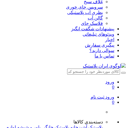
غلاف سیخ
سرویس چای خوری
بطری آب پلاستیکی
گالن آب
فلاسک چای
پیشنهادات شگفت انگیز
ویدئوهای تبلیغاتی
اخبار
پیگیری سفارش
سوالی دارید؟
تماس با ما
ورود
0
ورود
ثبت نام
0
دسته‌بندی کالاها
پلاستیک آشپزخانه
پلاستیک خانگی
بلور و شیشه
لوازم