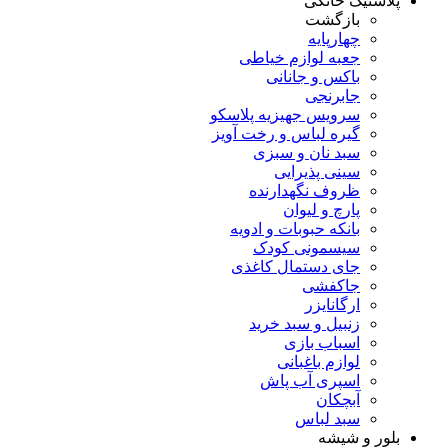
پلاستیک خانگی
بازگشت
چهارپایه
جعبه لوازم خیاطی
باکس و جانانی
جابرنجی
سرویس جهیزیه پلاسکو
گیره لباس و رخت آویز
سبد نان و سبزی
سینی پذیرایی
ظروف نگهدارنده
پارچ و لیوان
بانکه حبوبات و ادویه
سیسمونی کودک
جای دستمال کاغذی
جاکفشی
ارگانایزر
زنبیل و سبد خرید
اسباب بازی
لوازم باغبانی
اسپری آب پاش
آبچکان
سبد لباس
بلور و شیشه