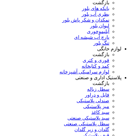
بازگشت
بانکه های بلور
بطری آب بلور
نمکدان و شکر پاش بلور
لیوان بلور
آبلیموخوری
پارچ آب شیشه ای
تنگ بلور
لوازم خانگی
بازگشت
قوری و کتری
کمد و کتابخانه
لوازم سرامیکی آشپزخانه
پلاستیک اداری و صنعتی
بازگشت
سطل زباله
فایل و دراور
صندلی پلاستیکی
میز پلاستیکی
سبد کاغذ
سبد پلاستیکی صنعتی
سطل پلاستیکی صنعتی
گلدان و زیر گلدان
قیف پلاستیکی