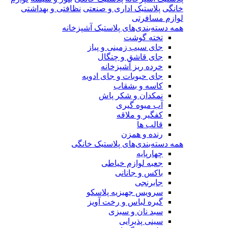
خانگی
پلاستیک اداری و صنعتی
نظافتی و بهداشتی
لوازم مسافرتی
همه دسته‌بندی‌های پلاستیک آشپزخانه
تخته گوشت
جای سیب زمینی و پیاز
جای قاشق و چنگال
خرده ریز آشپزخانه
جای حبوبات و جای ادویه
کاسه و بشقاب
نمکدان و شکر پاش
آب میوه گیری
کفگیر و ملاقه
قالب ها
رنده و همزن
همه دسته‌بندی‌های پلاستیک خانگی
چهارپایه
جعبه لوازم خیاطی
باکس و جانانی
جابرنجی
سرویس جهیزیه پلاسکو
گیره لباس و رخت آویز
سبد نان و سبزی
سینی پذیرایی