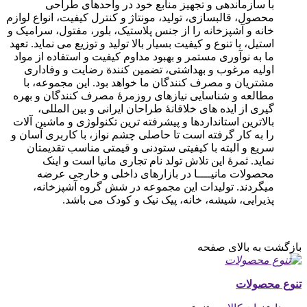
با سازماندهی و تجهیز منابع خود در واحدهای طراحی
محصول، قالبسازی، تولید، مونتاژ و کنترل کیفیت، انواع لوازم
خانه و آشپزخانه را از جنس پلاستیک، بلور، مفتول، سرامیک و
استیل، با تنوع و کیفیت بسیار بالا تولید و توزیع می نماید. تعهد
ما به نوآوری مستمر و بهبود مداوم کیفیت و استفاده از مواد
اولیه مرغوب و بهداشتی، تضمین کنندة رضایت و وفاداری
مشتریان و مصرف کنندگان ما خواهد بود. این مجموعه، با
مطالعه و شناسایی نیازهای روزمرۀ مصرف کنندگان و بهره
گیری از ایده های خلاقانۀ طراحان ایرانی و بین المللی،
بالاترین استانداردها و پیشرفته ترین تکنولوژی و ماشین آلات
را به کار گرفته است تا حاصلی چشم نواز، با کاربری آسان و
سریع و البته با کیفیتی ستودنی و قیمتی مناسب تقدیمتان
نماید. ثمرۀ این تلاش تولد نام تجاری مانیا است و اینک
محصولات مانیــــا در بازارهای داخلی و خارجی عرضه
میگردند. تولیدات این مجموعه در شش گروه آشپزخانه،
پذیرایی، شیشه، خانه، پیک نیک و کودک می باشد.
بازگشت به بالای صفحه
تنوع محصولات