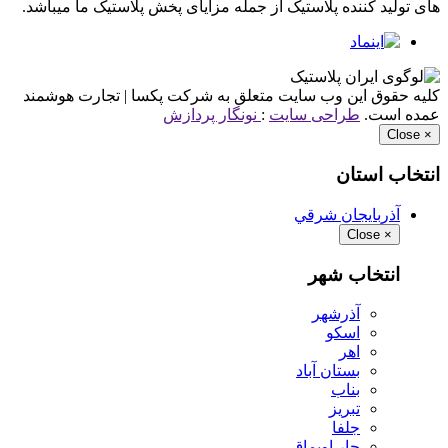
های تولید کننده پلاستیک از جمله مزایای پخش پلاستیک ما میباشد.
کلیه حقوق این وب سایت متعلق به شرکت پکسا | تجارت هوشمند
عمده است.
طراحی سایت
:
نونگار پردازش
Close
×
انتخاب استان
آذربايجان شرقي
Close
×
انتخاب شهر
آذرشهر
اسكو
اهر
بستان آباد
بناب
تبريز
جلفا
چار اويماق