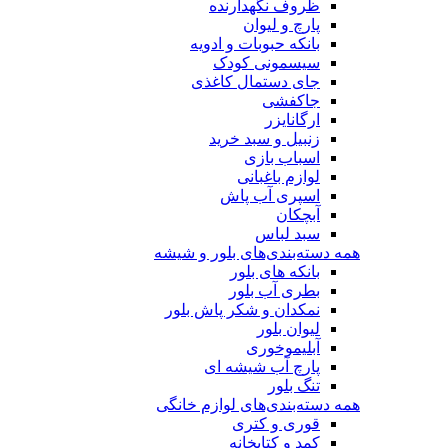
ظروف نگهدارنده
پارچ و لیوان
بانکه حبوبات و ادویه
سیسمونی کودک
جای دستمال کاغذی
جاکفشی
ارگانایزر
زنبیل و سبد خرید
اسباب بازی
لوازم باغبانی
اسپری آب پاش
آبچکان
سبد لباس
همه دسته‌بندی‌های بلور و شیشه
بانکه های بلور
بطری آب بلور
نمکدان و شکر پاش بلور
لیوان بلور
آبلیموخوری
پارچ آب شیشه ای
تنگ بلور
همه دسته‌بندی‌های لوازم خانگی
قوری و کتری
کمد و کتابخانه