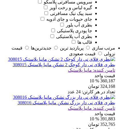
سرویس مسافرتی پلاسکو
گیره لباس و رخت آویز
سبد پیک نیک مسافرتی
جای حبوبات و جای ادویه
بطری آب بلور
جا پودری پلاستیکی
بطری آب پلاستیکی
قالب ها
مرتب سازی
پربازديد ترين
جديدترين‌ها
قيمت
نزولی
قيمت صعودی
بطری فلای نی دار کوچک 2 نشکن مانیا پلاستیک 308015
تامین کننده:
مانیا پلاستیک
قیمت واحد
% 10
360,187
324,168
تومان
تعداد در هر کارتن:
24
عدد
بطری فلای نی دار بزرگ نشکن مانیا پلاستیک 308016
تامین کننده:
مانیا پلاستیک
قیمت واحد
% 10
391,883
352,765
تومان