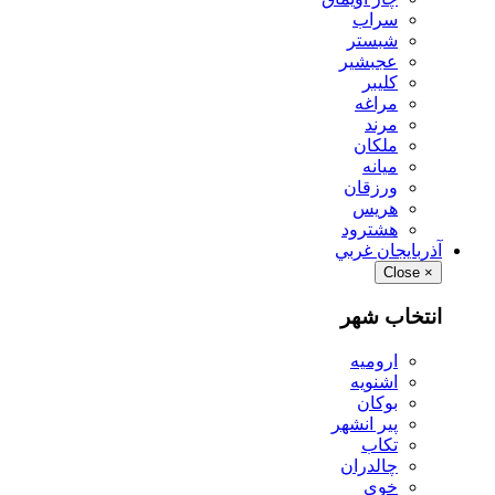
سراب
شبستر
عجبشير
كليبر
مراغه
مرند
ملكان
ميانه
ورزقان
هريس
هشترود
آذربايجان غربي
Close
×
انتخاب شهر
اروميه
اشنويه
بوكان
پير انشهر
تكاب
چالدران
خوي