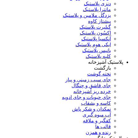
دنزی پلاستیک
مانترا پلاستیک
یزدگل ملامین و پلاستیک
پیشتاز کاوه
گیلبرت پلاستیک
اکسُون پلاستیک
آنکسیا پلاستیک
ایکی هوم پلاستیک
بانیس پلاستیک
کلبه پلاستیک
پلاستیک آشپزخانه
بازگشت
تخته گوشت
جای سیب زمینی و پیاز
جای قاشق و چنگال
خرده ریز آشپزخانه
جای حبوبات و جای ادویه
کاسه و بشقاب
نمکدان و شکر پاش
آب میوه گیری
کفگیر و ملاقه
قالب ها
رنده و همزن