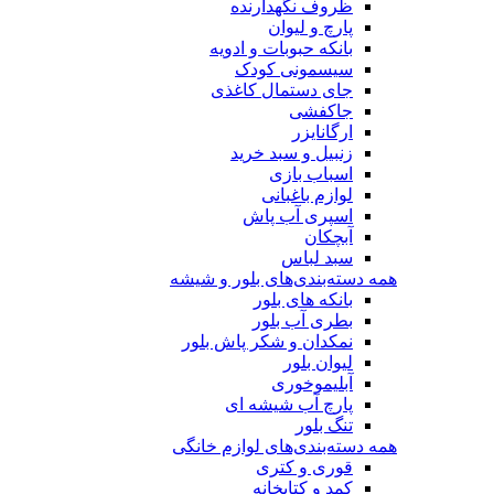
ظروف نگهدارنده
پارچ و لیوان
بانکه حبوبات و ادویه
سیسمونی کودک
جای دستمال کاغذی
جاکفشی
ارگانایزر
زنبیل و سبد خرید
اسباب بازی
لوازم باغبانی
اسپری آب پاش
آبچکان
سبد لباس
همه دسته‌بندی‌های بلور و شیشه
بانکه های بلور
بطری آب بلور
نمکدان و شکر پاش بلور
لیوان بلور
آبلیموخوری
پارچ آب شیشه ای
تنگ بلور
همه دسته‌بندی‌های لوازم خانگی
قوری و کتری
کمد و کتابخانه