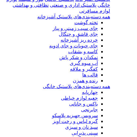
خانگی
پلاستیک اداری و صنعتی
نظافتی و بهداشتی
لوازم مسافرتی
همه دسته‌بندی‌های پلاستیک آشپزخانه
تخته گوشت
جای سیب زمینی و پیاز
جای قاشق و چنگال
خرده ریز آشپزخانه
جای حبوبات و جای ادویه
کاسه و بشقاب
نمکدان و شکر پاش
آب میوه گیری
کفگیر و ملاقه
قالب ها
رنده و همزن
همه دسته‌بندی‌های پلاستیک خانگی
چهارپایه
جعبه لوازم خیاطی
باکس و جانانی
جابرنجی
سرویس جهیزیه پلاسکو
گیره لباس و رخت آویز
سبد نان و سبزی
سینی پذیرایی