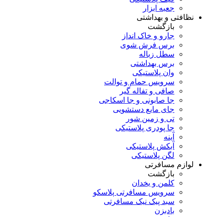
جعبه ابزار
نظافتی و بهداشتی
بازگشت
جارو و خاک انداز
برس فرش شوی
سطل زباله
برس بهداشتی
وان پلاستیکی
سرویس حمام و توالت
صافی و تفاله گیر
جا صابونی و جا اسکاجی
جای مایع دستشویی
تی و زمین شور
جا پودری پلاستیکی
آینه
آبکش پلاستیکی
لگن پلاستیکی
لوازم مسافرتی
بازگشت
کلمن و یخدان
سرویس مسافرتی پلاسکو
سبد پیک نیک مسافرتی
بادبزن