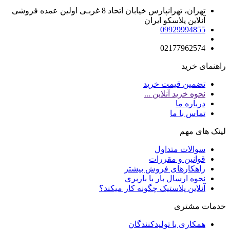
تهران، تهرانپارس خیابان اتحاد 8 غربـی اولین عمده فروشی
آنلاین پلاسکو ایران
09929994855
02177962574
راهنمای خرید
تضمین قیمت خرید
نحوه خرید آنلاین ...
درباره ما
تماس با ما
لینک های مهم
سوالات متداول
قوانین و مقررات
راهکارهای فروش بیشتر
نحوه ارسال بار با باربری
آنلاین پلاستیک چگونه کار میکند؟
خدمات مشتری
همکاری با تولیدکنندگان