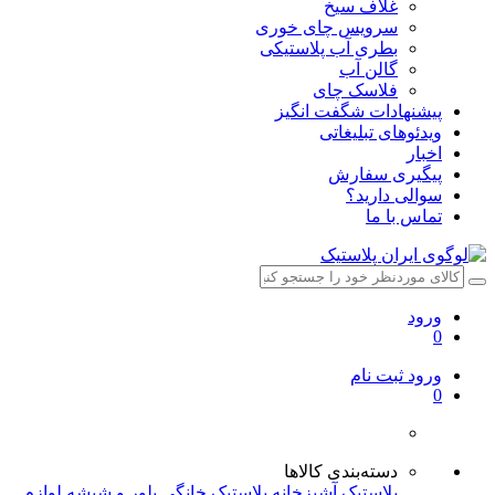
غلاف سیخ
سرویس چای خوری
بطری آب پلاستیکی
گالن آب
فلاسک چای
پیشنهادات شگفت انگیز
ویدئوهای تبلیغاتی
اخبار
پیگیری سفارش
سوالی دارید؟
تماس با ما
ورود
0
ورود
ثبت نام
0
دسته‌بندی کالاها
پلاستیک آشپزخانه
پلاستیک خانگی
بلور و شیشه
لوازم