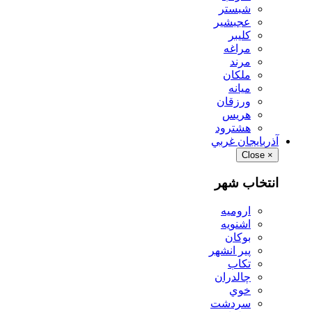
شبستر
عجبشير
كليبر
مراغه
مرند
ملكان
ميانه
ورزقان
هريس
هشترود
آذربايجان غربي
Close
×
انتخاب شهر
اروميه
اشنويه
بوكان
پير انشهر
تكاب
چالدران
خوي
سردشت