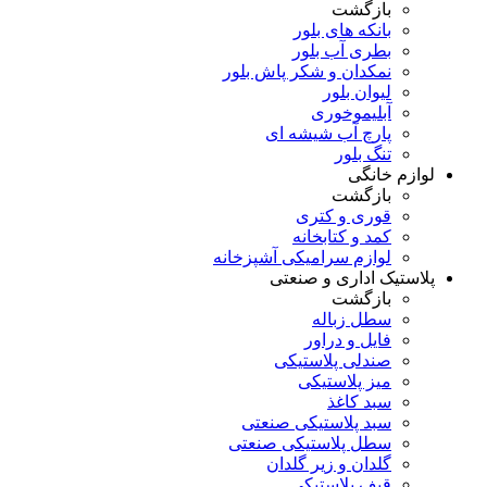
بازگشت
بانکه های بلور
بطری آب بلور
نمکدان و شکر پاش بلور
لیوان بلور
آبلیموخوری
پارچ آب شیشه ای
تنگ بلور
لوازم خانگی
بازگشت
قوری و کتری
کمد و کتابخانه
لوازم سرامیکی آشپزخانه
پلاستیک اداری و صنعتی
بازگشت
سطل زباله
فایل و دراور
صندلی پلاستیکی
میز پلاستیکی
سبد کاغذ
سبد پلاستیکی صنعتی
سطل پلاستیکی صنعتی
گلدان و زیر گلدان
قیف پلاستیکی