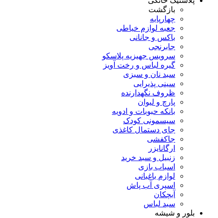
پلاستیک خانگی
بازگشت
چهارپایه
جعبه لوازم خیاطی
باکس و جانانی
جابرنجی
سرویس جهیزیه پلاسکو
گیره لباس و رخت آویز
سبد نان و سبزی
سینی پذیرایی
ظروف نگهدارنده
پارچ و لیوان
بانکه حبوبات و ادویه
سیسمونی کودک
جای دستمال کاغذی
جاکفشی
ارگانایزر
زنبیل و سبد خرید
اسباب بازی
لوازم باغبانی
اسپری آب پاش
آبچکان
سبد لباس
بلور و شیشه