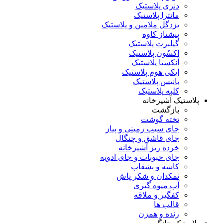
دنزی پلاستیک
مانترا پلاستیک
یزدگل ملامین و پلاستیک
پیشتاز کاوه
گیلبرت پلاستیک
اکسُون پلاستیک
آنکسیا پلاستیک
ایکی هوم پلاستیک
بانیس پلاستیک
کلبه پلاستیک
پلاستیک آشپزخانه
بازگشت
تخته گوشت
جای سیب زمینی و پیاز
جای قاشق و چنگال
خرده ریز آشپزخانه
جای حبوبات و جای ادویه
کاسه و بشقاب
نمکدان و شکر پاش
آب میوه گیری
کفگیر و ملاقه
قالب ها
رنده و همزن