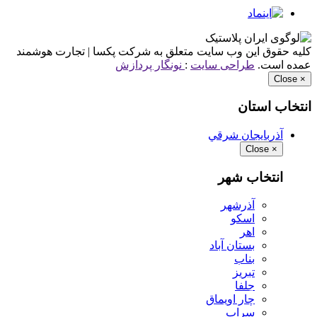
کلیه حقوق این وب سایت متعلق به شرکت پکسا | تجارت هوشمند
عمده است.
طراحی سایت
:
نونگار پردازش
Close
×
انتخاب استان
آذربايجان شرقي
Close
×
انتخاب شهر
آذرشهر
اسكو
اهر
بستان آباد
بناب
تبريز
جلفا
چار اويماق
سراب