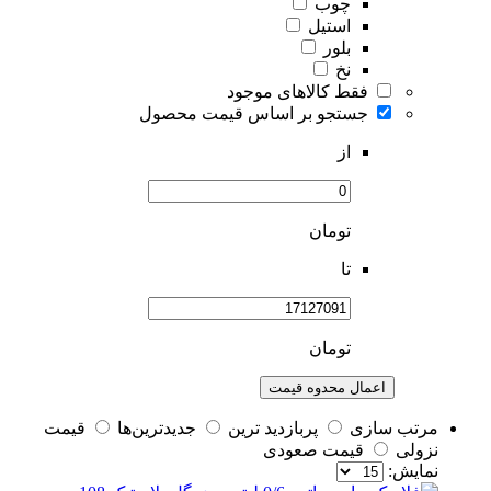
چوب
استیل
بلور
نخ
فقط کالاهای موجود
جستجو بر اساس قیمت محصول
از
تومان
تا
تومان
اعمال محدوه قیمت
مرتب سازی
پربازديد ترين
جديدترين‌ها
قيمت
نزولی
قيمت صعودی
نمايش: