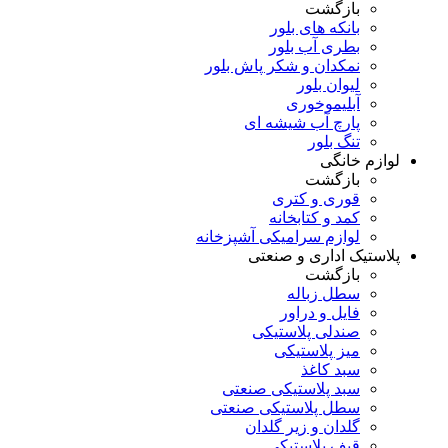
بازگشت
بانکه های بلور
بطری آب بلور
نمکدان و شکر پاش بلور
لیوان بلور
آبلیموخوری
پارچ آب شیشه ای
تنگ بلور
لوازم خانگی
بازگشت
قوری و کتری
کمد و کتابخانه
لوازم سرامیکی آشپزخانه
پلاستیک اداری و صنعتی
بازگشت
سطل زباله
فایل و دراور
صندلی پلاستیکی
میز پلاستیکی
سبد کاغذ
سبد پلاستیکی صنعتی
سطل پلاستیکی صنعتی
گلدان و زیر گلدان
قیف پلاستیکی