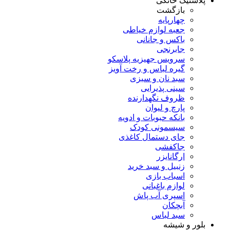
پلاستیک خانگی
بازگشت
چهارپایه
جعبه لوازم خیاطی
باکس و جانانی
جابرنجی
سرویس جهیزیه پلاسکو
گیره لباس و رخت آویز
سبد نان و سبزی
سینی پذیرایی
ظروف نگهدارنده
پارچ و لیوان
بانکه حبوبات و ادویه
سیسمونی کودک
جای دستمال کاغذی
جاکفشی
ارگانایزر
زنبیل و سبد خرید
اسباب بازی
لوازم باغبانی
اسپری آب پاش
آبچکان
سبد لباس
بلور و شیشه