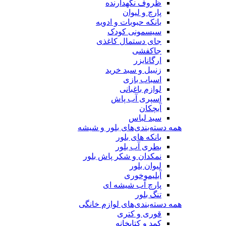
ظروف نگهدارنده
پارچ و لیوان
بانکه حبوبات و ادویه
سیسمونی کودک
جای دستمال کاغذی
جاکفشی
ارگانایزر
زنبیل و سبد خرید
اسباب بازی
لوازم باغبانی
اسپری آب پاش
آبچکان
سبد لباس
همه دسته‌بندی‌های بلور و شیشه
بانکه های بلور
بطری آب بلور
نمکدان و شکر پاش بلور
لیوان بلور
آبلیموخوری
پارچ آب شیشه ای
تنگ بلور
همه دسته‌بندی‌های لوازم خانگی
قوری و کتری
کمد و کتابخانه