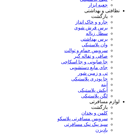
جعبه ابزار
نظافتی و بهداشتی
بازگشت
جارو و خاک انداز
برس فرش شوی
سطل زباله
برس بهداشتی
وان پلاستیکی
سرویس حمام و توالت
صافی و تفاله گیر
جا صابونی و جا اسکاجی
جای مایع دستشویی
تی و زمین شور
جا پودری پلاستیکی
آینه
آبکش پلاستیکی
لگن پلاستیکی
لوازم مسافرتی
بازگشت
کلمن و یخدان
سرویس مسافرتی پلاسکو
سبد پیک نیک مسافرتی
بادبزن