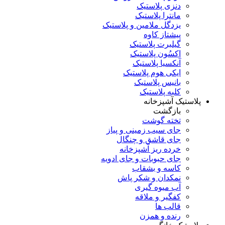
دنزی پلاستیک
مانترا پلاستیک
یزدگل ملامین و پلاستیک
پیشتاز کاوه
گیلبرت پلاستیک
اکسُون پلاستیک
آنکسیا پلاستیک
ایکی هوم پلاستیک
بانیس پلاستیک
کلبه پلاستیک
پلاستیک آشپزخانه
بازگشت
تخته گوشت
جای سیب زمینی و پیاز
جای قاشق و چنگال
خرده ریز آشپزخانه
جای حبوبات و جای ادویه
کاسه و بشقاب
نمکدان و شکر پاش
آب میوه گیری
کفگیر و ملاقه
قالب ها
رنده و همزن