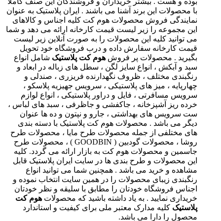
بوده و هست . بیشتر خریداران و فروشندگان این صنف کاملا
با محصولات این برند آشنا می باشند . ایران پلاستیک به عنوان
نمایندگی فروش محصولات هوم کت کلیه اجناس و کالاهای
این مجموعه را زیر لیست قیمت کارخانه ارائه می دهد و شما
می توانید کلیه این محصولات را به صورت آنلاین زیر لیست
قیمت کارخانه سفارش داده و درب فروشگاه خود تحویل
بگیرید . محصولات پر فروش
هوم کت پلاستیک
شامل انواع
سبد و آبکش ، انواع سایز لگن ، سطل های زباله در ابعاد و
رنگبندی مختلف ، ظروف نگهدارنده فریزری ، صندلی و
چهارپایه ، میز های پلاستیکی ، سرویس جهیزیه پلاسکو ،
سرویس مسافرتی ، فایل و دراور پلاستیکی ، انواع لوازم
خرده ریز آشپزخانه ، جاکفشی و جاظرفی ، سبد های لباس ،
ست سرویس های بهداشتی ، جارو و نپتون و ده ها عنوان
دیگر می باشد . محصولات هوم کت پلاستیک با دسته بندی
های مختلفی از جمله محصولات طرح مایا ، محصولات طرح
روشا ، محصولات گودبین ( GOODBIN ) ، محصولات طرح
جاسمین و محصولات هوم کت به بازار ارائه می گردد. کلیه
این محصولات و طرح بندی ها در سایت ایران پلاستیک قابل
مشاهده و خرید می باشد . همچنین شما می توانید انواع
رنگبندی زیبای محصولات را در همین سایت انتخاب نموده و
اجناس فروشگاه خودتان را مطابق با سلیقه و نظر خودتان
خریداری نمایید . به یاد داشته باشید که محصولات
هوم کت
پلاستیک
کلیه مدارک معتبر ملی برای کیفیت و استاندارد
محصول را دارا می باشد.