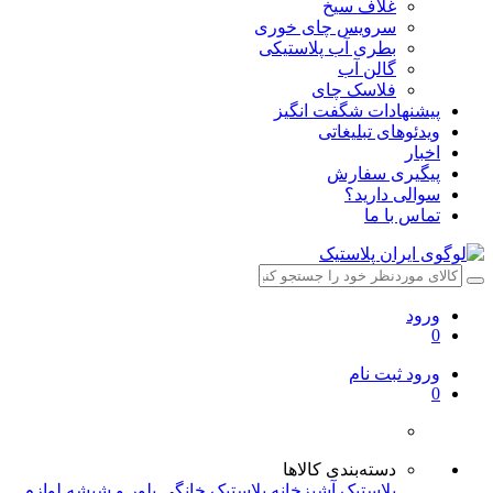
غلاف سیخ
سرویس چای خوری
بطری آب پلاستیکی
گالن آب
فلاسک چای
پیشنهادات شگفت انگیز
ویدئوهای تبلیغاتی
اخبار
پیگیری سفارش
سوالی دارید؟
تماس با ما
ورود
0
ورود
ثبت نام
0
دسته‌بندی کالاها
پلاستیک آشپزخانه
پلاستیک خانگی
بلور و شیشه
لوازم