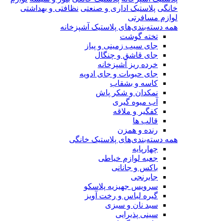
خانگی
پلاستیک اداری و صنعتی
نظافتی و بهداشتی
لوازم مسافرتی
همه دسته‌بندی‌های پلاستیک آشپزخانه
تخته گوشت
جای سیب زمینی و پیاز
جای قاشق و چنگال
خرده ریز آشپزخانه
جای حبوبات و جای ادویه
کاسه و بشقاب
نمکدان و شکر پاش
آب میوه گیری
کفگیر و ملاقه
قالب ها
رنده و همزن
همه دسته‌بندی‌های پلاستیک خانگی
چهارپایه
جعبه لوازم خیاطی
باکس و جانانی
جابرنجی
سرویس جهیزیه پلاسکو
گیره لباس و رخت آویز
سبد نان و سبزی
سینی پذیرایی