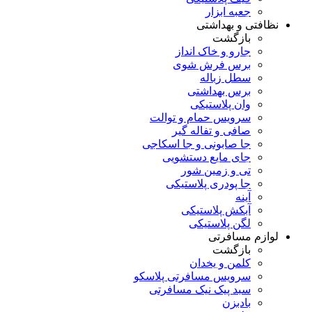
جعبه ابزار
نظافتی و بهداشتی
بازگشت
جارو و خاک انداز
برس فرش شوی
سطل زباله
برس بهداشتی
وان پلاستیکی
سرویس حمام و توالت
صافی و تفاله گیر
جا صابونی و جا اسکاجی
جای مایع دستشویی
تی و زمین شور
جا پودری پلاستیکی
آینه
آبکش پلاستیکی
لگن پلاستیکی
لوازم مسافرتی
بازگشت
کلمن و یخدان
سرویس مسافرتی پلاسکو
سبد پیک نیک مسافرتی
بادبزن