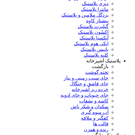
دنزی پلاستیک
مانترا پلاستیک
یزدگل ملامین و پلاستیک
پیشتاز کاوه
گیلبرت پلاستیک
اکسُون پلاستیک
آنکسیا پلاستیک
ایکی هوم پلاستیک
بانیس پلاستیک
کلبه پلاستیک
پلاستیک آشپزخانه
بازگشت
تخته گوشت
جای سیب زمینی و پیاز
جای قاشق و چنگال
خرده ریز آشپزخانه
جای حبوبات و جای ادویه
کاسه و بشقاب
نمکدان و شکر پاش
آب میوه گیری
کفگیر و ملاقه
قالب ها
رنده و همزن