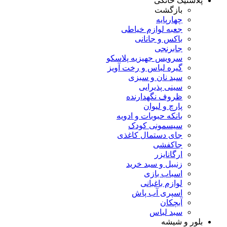
پلاستیک خانگی
بازگشت
چهارپایه
جعبه لوازم خیاطی
باکس و جانانی
جابرنجی
سرویس جهیزیه پلاسکو
گیره لباس و رخت آویز
سبد نان و سبزی
سینی پذیرایی
ظروف نگهدارنده
پارچ و لیوان
بانکه حبوبات و ادویه
سیسمونی کودک
جای دستمال کاغذی
جاکفشی
ارگانایزر
زنبیل و سبد خرید
اسباب بازی
لوازم باغبانی
اسپری آب پاش
آبچکان
سبد لباس
بلور و شیشه