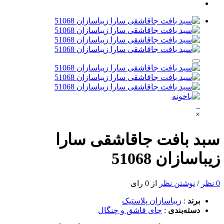
×
سبد بافت جاقاشقی سارا
زیباسازان 51068
0 نظر
/
نوشتن نظر
از 0 رای
برند
:
زیباسازان پلاستیک
دسته‌بندی
:
جای قاشق و چنگال