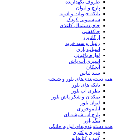
ظروف نگهدارنده
پارچ و لیوان
بانکه حبوبات و ادویه
سیسمونی کودک
جای دستمال کاغذی
جاکفشی
ارگانایزر
زنبیل و سبد خرید
اسباب بازی
لوازم باغبانی
اسپری آب پاش
آبچکان
سبد لباس
همه دسته‌بندی‌های بلور و شیشه
بانکه های بلور
بطری آب بلور
نمکدان و شکر پاش بلور
لیوان بلور
آبلیموخوری
پارچ آب شیشه ای
تنگ بلور
همه دسته‌بندی‌های لوازم خانگی
قوری و کتری
کمد و کتابخانه