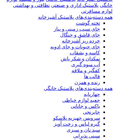
خانگی
پلاستیک اداری و صنعتی
نظافتی و بهداشتی
لوازم مسافرتی
همه دسته‌بندی‌های پلاستیک آشپزخانه
تخته گوشت
جای سیب زمینی و پیاز
جای قاشق و چنگال
خرده ریز آشپزخانه
جای حبوبات و جای ادویه
کاسه و بشقاب
نمکدان و شکر پاش
آب میوه گیری
کفگیر و ملاقه
قالب ها
رنده و همزن
همه دسته‌بندی‌های پلاستیک خانگی
چهارپایه
جعبه لوازم خیاطی
باکس و جانانی
جابرنجی
سرویس جهیزیه پلاسکو
گیره لباس و رخت آویز
سبد نان و سبزی
سینی پذیرایی