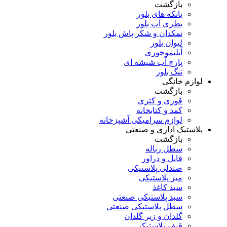
بازگشت
بانکه های بلور
بطری آب بلور
نمکدان و شکر پاش بلور
لیوان بلور
آبلیموخوری
پارچ آب شیشه ای
تنگ بلور
لوازم خانگی
بازگشت
قوری و کتری
کمد و کتابخانه
لوازم سرامیکی آشپزخانه
پلاستیک اداری و صنعتی
بازگشت
سطل زباله
فایل و دراور
صندلی پلاستیکی
میز پلاستیکی
سبد کاغذ
سبد پلاستیکی صنعتی
سطل پلاستیکی صنعتی
گلدان و زیر گلدان
قیف پلاستیکی