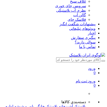
غلاف سیخ
سرویس چای خوری
بطری آب پلاستیکی
گالن آب
فلاسک چای
پیشنهادات شگفت انگیز
ویدئوهای تبلیغاتی
اخبار
پیگیری سفارش
سوالی دارید؟
تماس با ما
ورود
0
ورود
ثبت نام
0
دسته‌بندی کالاها
پلاستیک آشپزخانه
پلاستیک خانگی
بلور و شیشه
لوازم