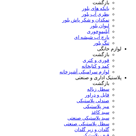
بازگشت
بانکه های بلور
بطری آب بلور
نمکدان و شکر پاش بلور
لیوان بلور
آبلیموخوری
پارچ آب شیشه ای
تنگ بلور
لوازم خانگی
بازگشت
قوری و کتری
کمد و کتابخانه
لوازم سرامیکی آشپزخانه
پلاستیک اداری و صنعتی
بازگشت
سطل زباله
فایل و دراور
صندلی پلاستیکی
میز پلاستیکی
سبد کاغذ
سبد پلاستیکی صنعتی
سطل پلاستیکی صنعتی
گلدان و زیر گلدان
قیف پلاستیکی