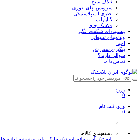
غلاف سیخ
سرویس چای خوری
بطری آب پلاستیکی
گالن آب
فلاسک چای
پیشنهادات شگفت انگیز
ویدئوهای تبلیغاتی
اخبار
پیگیری سفارش
سوالی دارید؟
تماس با ما
ورود
0
ورود
ثبت نام
0
دسته‌بندی کالاها
پلاستیک آشپزخانه
پلاستیک خانگی
بلور و شیشه
لوازم خا