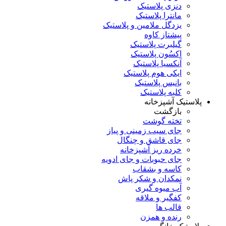
دنزی پلاستیک
مانترا پلاستیک
یزدگل ملامین و پلاستیک
پیشتاز کاوه
گیلبرت پلاستیک
اکسُون پلاستیک
آنکسیا پلاستیک
ایکی هوم پلاستیک
بانیس پلاستیک
کلبه پلاستیک
پلاستیک آشپزخانه
بازگشت
تخته گوشت
جای سیب زمینی و پیاز
جای قاشق و چنگال
خرده ریز آشپزخانه
جای حبوبات و جای ادویه
کاسه و بشقاب
نمکدان و شکر پاش
آب میوه گیری
کفگیر و ملاقه
قالب ها
رنده و همزن