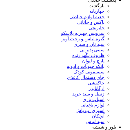
پلاستیک خانگی
بازگشت
چهارپایه
جعبه لوازم خیاطی
باکس و جانانی
جابرنجی
سرویس جهیزیه پلاسکو
گیره لباس و رخت آویز
سبد نان و سبزی
سینی پذیرایی
ظروف نگهدارنده
پارچ و لیوان
بانکه حبوبات و ادویه
سیسمونی کودک
جای دستمال کاغذی
جاکفشی
ارگانایزر
زنبیل و سبد خرید
اسباب بازی
لوازم باغبانی
اسپری آب پاش
آبچکان
سبد لباس
بلور و شیشه