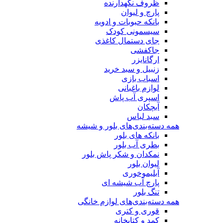
ظروف نگهدارنده
پارچ و لیوان
بانکه حبوبات و ادویه
سیسمونی کودک
جای دستمال کاغذی
جاکفشی
ارگانایزر
زنبیل و سبد خرید
اسباب بازی
لوازم باغبانی
اسپری آب پاش
آبچکان
سبد لباس
همه دسته‌بندی‌های بلور و شیشه
بانکه های بلور
بطری آب بلور
نمکدان و شکر پاش بلور
لیوان بلور
آبلیموخوری
پارچ آب شیشه ای
تنگ بلور
همه دسته‌بندی‌های لوازم خانگی
قوری و کتری
کمد و کتابخانه