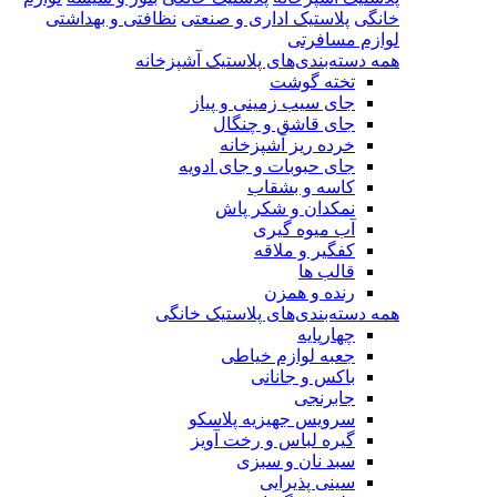
خانگی
پلاستیک اداری و صنعتی
نظافتی و بهداشتی
لوازم مسافرتی
همه دسته‌بندی‌های پلاستیک آشپزخانه
تخته گوشت
جای سیب زمینی و پیاز
جای قاشق و چنگال
خرده ریز آشپزخانه
جای حبوبات و جای ادویه
کاسه و بشقاب
نمکدان و شکر پاش
آب میوه گیری
کفگیر و ملاقه
قالب ها
رنده و همزن
همه دسته‌بندی‌های پلاستیک خانگی
چهارپایه
جعبه لوازم خیاطی
باکس و جانانی
جابرنجی
سرویس جهیزیه پلاسکو
گیره لباس و رخت آویز
سبد نان و سبزی
سینی پذیرایی