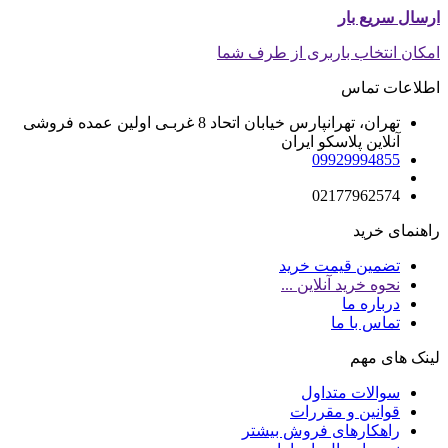
ارسال سریع بار
امکان انتخاب باربری از طرف شما
اطلاعات تماس
تهران، تهرانپارس خیابان اتحاد 8 غربـی اولین عمده فروشی
آنلاین پلاسکو ایران
09929994855
02177962574
راهنمای خرید
تضمین قیمت خرید
نحوه خرید آنلاین ...
درباره ما
تماس با ما
لینک های مهم
سوالات متداول
قوانین و مقررات
راهکارهای فروش بیشتر