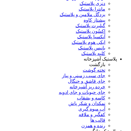
دنزی پلاستیک
مانترا پلاستیک
یزدگل ملامین و پلاستیک
پیشتاز کاوه
گیلبرت پلاستیک
اکسُون پلاستیک
آنکسیا پلاستیک
ایکی هوم پلاستیک
بانیس پلاستیک
کلبه پلاستیک
پلاستیک آشپزخانه
بازگشت
تخته گوشت
جای سیب زمینی و پیاز
جای قاشق و چنگال
خرده ریز آشپزخانه
جای حبوبات و جای ادویه
کاسه و بشقاب
نمکدان و شکر پاش
آب میوه گیری
کفگیر و ملاقه
قالب ها
رنده و همزن