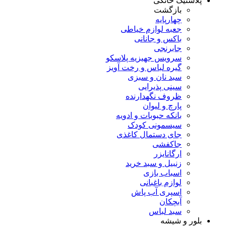
پلاستیک خانگی
بازگشت
چهارپایه
جعبه لوازم خیاطی
باکس و جانانی
جابرنجی
سرویس جهیزیه پلاسکو
گیره لباس و رخت آویز
سبد نان و سبزی
سینی پذیرایی
ظروف نگهدارنده
پارچ و لیوان
بانکه حبوبات و ادویه
سیسمونی کودک
جای دستمال کاغذی
جاکفشی
ارگانایزر
زنبیل و سبد خرید
اسباب بازی
لوازم باغبانی
اسپری آب پاش
آبچکان
سبد لباس
بلور و شیشه