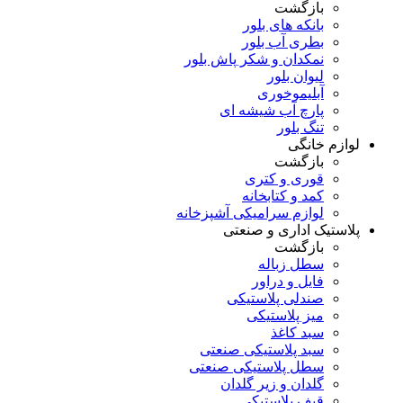
بازگشت
بانکه های بلور
بطری آب بلور
نمکدان و شکر پاش بلور
لیوان بلور
آبلیموخوری
پارچ آب شیشه ای
تنگ بلور
لوازم خانگی
بازگشت
قوری و کتری
کمد و کتابخانه
لوازم سرامیکی آشپزخانه
پلاستیک اداری و صنعتی
بازگشت
سطل زباله
فایل و دراور
صندلی پلاستیکی
میز پلاستیکی
سبد کاغذ
سبد پلاستیکی صنعتی
سطل پلاستیکی صنعتی
گلدان و زیر گلدان
قیف پلاستیکی