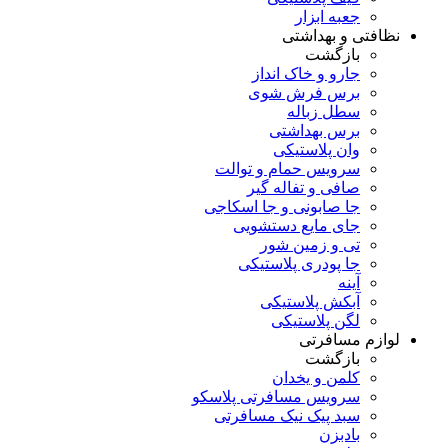
جعبه ابزار
نظافتی و بهداشتی
بازگشت
جارو و خاک انداز
برس فرش شوی
سطل زباله
برس بهداشتی
وان پلاستیکی
سرویس حمام و توالت
صافی و تفاله گیر
جا صابونی و جا اسکاجی
جای مایع دستشویی
تی و زمین شور
جا پودری پلاستیکی
آینه
آبکش پلاستیکی
لگن پلاستیکی
لوازم مسافرتی
بازگشت
کلمن و یخدان
سرویس مسافرتی پلاسکو
سبد پیک نیک مسافرتی
بادبزن