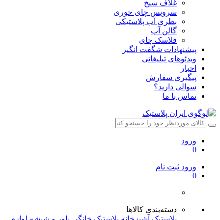
غلاف سیخ
سرویس چای خوری
بطری آب پلاستیکی
گالن آب
فلاسک چای
پیشنهادات شگفت انگیز
ویدئوهای تبلیغاتی
اخبار
پیگیری سفارش
سوالی دارید؟
تماس با ما
ورود
0
ورود
ثبت نام
0
دسته‌بندی کالاها
پلاستیک آشپزخانه
پلاستیک خانگی
بلور و شیشه
لوازم