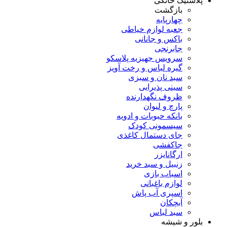
پلاستیک خانگی
بازگشت
چهارپایه
جعبه لوازم خیاطی
باکس و جانانی
جابرنجی
سرویس جهیزیه پلاسکو
گیره لباس و رخت آویز
سبد نان و سبزی
سینی پذیرایی
ظروف نگهدارنده
پارچ و لیوان
بانکه حبوبات و ادویه
سیسمونی کودک
جای دستمال کاغذی
جاکفشی
ارگانایزر
زنبیل و سبد خرید
اسباب بازی
لوازم باغبانی
اسپری آب پاش
آبچکان
سبد لباس
بلور و شیشه