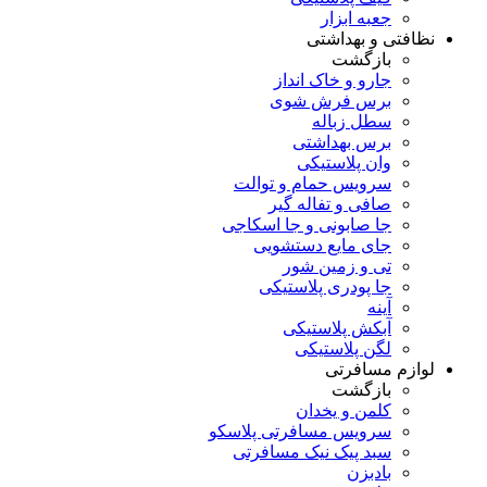
جعبه ابزار
نظافتی و بهداشتی
بازگشت
جارو و خاک انداز
برس فرش شوی
سطل زباله
برس بهداشتی
وان پلاستیکی
سرویس حمام و توالت
صافی و تفاله گیر
جا صابونی و جا اسکاجی
جای مایع دستشویی
تی و زمین شور
جا پودری پلاستیکی
آینه
آبکش پلاستیکی
لگن پلاستیکی
لوازم مسافرتی
بازگشت
کلمن و یخدان
سرویس مسافرتی پلاسکو
سبد پیک نیک مسافرتی
بادبزن