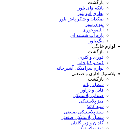
بازگشت
بانکه های بلور
بطری آب بلور
نمکدان و شکر پاش بلور
لیوان بلور
آبلیموخوری
پارچ آب شیشه ای
تنگ بلور
لوازم خانگی
بازگشت
قوری و کتری
کمد و کتابخانه
لوازم سرامیکی آشپزخانه
پلاستیک اداری و صنعتی
بازگشت
سطل زباله
فایل و دراور
صندلی پلاستیکی
میز پلاستیکی
سبد کاغذ
سبد پلاستیکی صنعتی
سطل پلاستیکی صنعتی
گلدان و زیر گلدان
قیف پلاستیکی