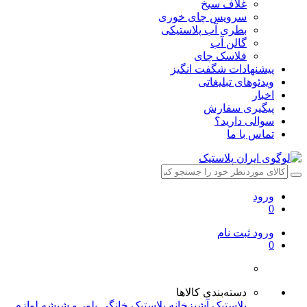
غلاف سیخ
سرویس چای خوری
بطری آب پلاستیکی
گالن آب
فلاسک چای
پیشنهادات شگفت انگیز
ویدئوهای تبلیغاتی
اخبار
پیگیری سفارش
سوالی دارید؟
تماس با ما
ورود
0
ورود
ثبت نام
0
دسته‌بندی کالاها
پلاستیک آشپزخانه
پلاستیک خانگی
بلور و شیشه
لوازم