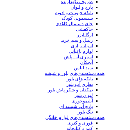
ظروف نگهدارنده
پارچ و لیوان
بانکه حبوبات و ادویه
سیسمونی کودک
جای دستمال کاغذی
جاکفشی
ارگانایزر
زنبیل و سبد خرید
اسباب بازی
لوازم باغبانی
اسپری آب پاش
آبچکان
سبد لباس
همه دسته‌بندی‌های بلور و شیشه
بانکه های بلور
بطری آب بلور
نمکدان و شکر پاش بلور
لیوان بلور
آبلیموخوری
پارچ آب شیشه ای
تنگ بلور
همه دسته‌بندی‌های لوازم خانگی
قوری و کتری
کمد و کتابخانه