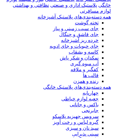
خانگی
پلاستیک اداری و صنعتی
نظافتی و بهداشتی
لوازم مسافرتی
همه دسته‌بندی‌های پلاستیک آشپزخانه
تخته گوشت
جای سیب زمینی و پیاز
جای قاشق و چنگال
خرده ریز آشپزخانه
جای حبوبات و جای ادویه
کاسه و بشقاب
نمکدان و شکر پاش
آب میوه گیری
کفگیر و ملاقه
قالب ها
رنده و همزن
همه دسته‌بندی‌های پلاستیک خانگی
چهارپایه
جعبه لوازم خیاطی
باکس و جانانی
جابرنجی
سرویس جهیزیه پلاسکو
گیره لباس و رخت آویز
سبد نان و سبزی
سینی پذیرایی