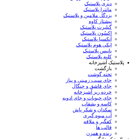
دنزی پلاستیک
مانترا پلاستیک
یزدگل ملامین و پلاستیک
پیشتاز کاوه
گیلبرت پلاستیک
اکسُون پلاستیک
آنکسیا پلاستیک
ایکی هوم پلاستیک
بانیس پلاستیک
کلبه پلاستیک
پلاستیک آشپزخانه
بازگشت
تخته گوشت
جای سیب زمینی و پیاز
جای قاشق و چنگال
خرده ریز آشپزخانه
جای حبوبات و جای ادویه
کاسه و بشقاب
نمکدان و شکر پاش
آب میوه گیری
کفگیر و ملاقه
قالب ها
رنده و همزن