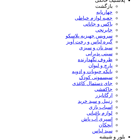
پلاستیک خانگی
بازگشت
چهارپایه
جعبه لوازم خیاطی
باکس و جانانی
جابرنجی
سرویس جهیزیه پلاسکو
گیره لباس و رخت آویز
سبد نان و سبزی
سینی پذیرایی
ظروف نگهدارنده
پارچ و لیوان
بانکه حبوبات و ادویه
سیسمونی کودک
جای دستمال کاغذی
جاکفشی
ارگانایزر
زنبیل و سبد خرید
اسباب بازی
لوازم باغبانی
اسپری آب پاش
آبچکان
سبد لباس
بلور و شیشه