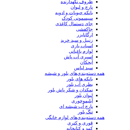
ظروف نگهدارنده
پارچ و لیوان
بانکه حبوبات و ادویه
سیسمونی کودک
جای دستمال کاغذی
جاکفشی
ارگانایزر
زنبیل و سبد خرید
اسباب بازی
لوازم باغبانی
اسپری آب پاش
آبچکان
سبد لباس
همه دسته‌بندی‌های بلور و شیشه
بانکه های بلور
بطری آب بلور
نمکدان و شکر پاش بلور
لیوان بلور
آبلیموخوری
پارچ آب شیشه ای
تنگ بلور
همه دسته‌بندی‌های لوازم خانگی
قوری و کتری
کمد و کتابخانه