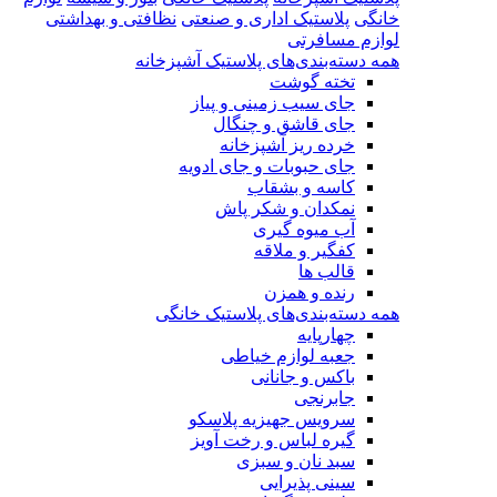
خانگی
پلاستیک اداری و صنعتی
نظافتی و بهداشتی
لوازم مسافرتی
همه دسته‌بندی‌های پلاستیک آشپزخانه
تخته گوشت
جای سیب زمینی و پیاز
جای قاشق و چنگال
خرده ریز آشپزخانه
جای حبوبات و جای ادویه
کاسه و بشقاب
نمکدان و شکر پاش
آب میوه گیری
کفگیر و ملاقه
قالب ها
رنده و همزن
همه دسته‌بندی‌های پلاستیک خانگی
چهارپایه
جعبه لوازم خیاطی
باکس و جانانی
جابرنجی
سرویس جهیزیه پلاسکو
گیره لباس و رخت آویز
سبد نان و سبزی
سینی پذیرایی