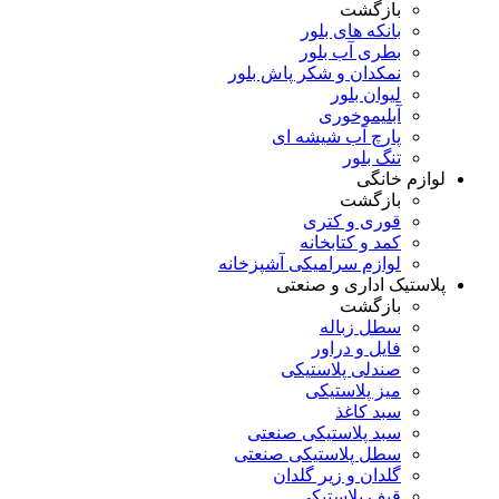
بازگشت
بانکه های بلور
بطری آب بلور
نمکدان و شکر پاش بلور
لیوان بلور
آبلیموخوری
پارچ آب شیشه ای
تنگ بلور
لوازم خانگی
بازگشت
قوری و کتری
کمد و کتابخانه
لوازم سرامیکی آشپزخانه
پلاستیک اداری و صنعتی
بازگشت
سطل زباله
فایل و دراور
صندلی پلاستیکی
میز پلاستیکی
سبد کاغذ
سبد پلاستیکی صنعتی
سطل پلاستیکی صنعتی
گلدان و زیر گلدان
قیف پلاستیکی