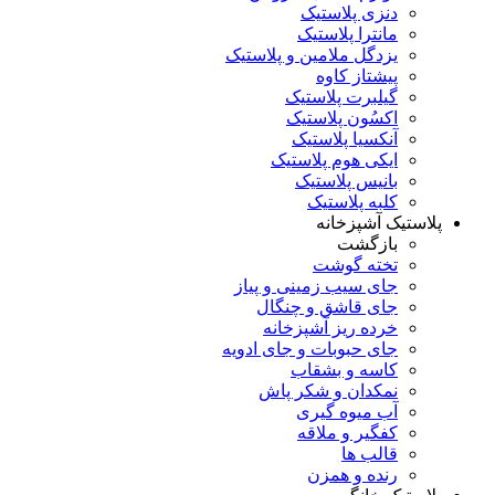
دنزی پلاستیک
مانترا پلاستیک
یزدگل ملامین و پلاستیک
پیشتاز کاوه
گیلبرت پلاستیک
اکسُون پلاستیک
آنکسیا پلاستیک
ایکی هوم پلاستیک
بانیس پلاستیک
کلبه پلاستیک
پلاستیک آشپزخانه
بازگشت
تخته گوشت
جای سیب زمینی و پیاز
جای قاشق و چنگال
خرده ریز آشپزخانه
جای حبوبات و جای ادویه
کاسه و بشقاب
نمکدان و شکر پاش
آب میوه گیری
کفگیر و ملاقه
قالب ها
رنده و همزن