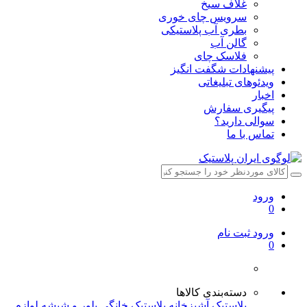
غلاف سیخ
سرویس چای خوری
بطری آب پلاستیکی
گالن آب
فلاسک چای
پیشنهادات شگفت انگیز
ویدئوهای تبلیغاتی
اخبار
پیگیری سفارش
سوالی دارید؟
تماس با ما
ورود
0
ورود
ثبت نام
0
دسته‌بندی کالاها
پلاستیک آشپزخانه
پلاستیک خانگی
بلور و شیشه
لوازم