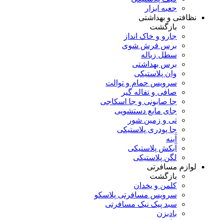
جعبه ابزار
نظافتی و بهداشتی
بازگشت
جارو و خاک انداز
برس فرش شوی
سطل زباله
برس بهداشتی
وان پلاستیکی
سرویس حمام و توالت
صافی و تفاله گیر
جا صابونی و جا اسکاجی
جای مایع دستشویی
تی و زمین شور
جا پودری پلاستیکی
آینه
آبکش پلاستیکی
لگن پلاستیکی
لوازم مسافرتی
بازگشت
کلمن و یخدان
سرویس مسافرتی پلاسکو
سبد پیک نیک مسافرتی
بادبزن